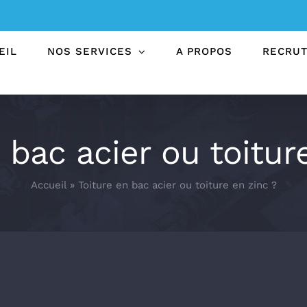
EIL
NOS SERVICES
A PROPOS
RECRU
 bac acier ou toitur
Accueil
»
Toiture en bac acier ou toiture en zinc ?