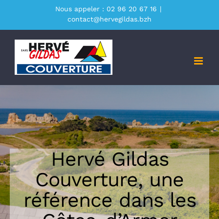
Passer
Nous appeler : 02 96 20 67 16
|
contact@hervegildas.bzh
au
contenu
Hervé Gildas
Couverture, une
référence dans les