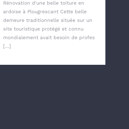
Rénovation d'une belle toiture en
ardoise à Plougrescant Cette belle
demeure traditionnelle située sur un
site touristique protégé et connu
mondialement avait besoin de profes
[...]