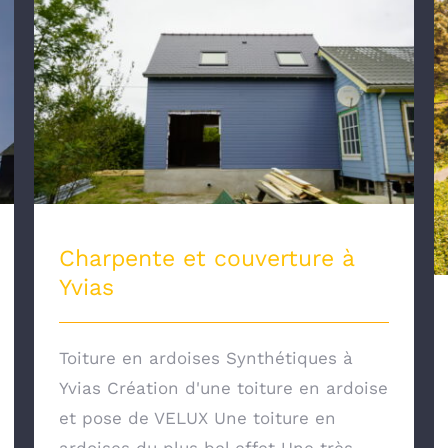
Charpente et couverture à Yvias
Charpente et couverture à
Yvias
Toiture en ardoises Synthétiques à
Yvias Création d'une toiture en ardoise
et pose de VELUX Une toiture en
ardoises du plus bel effet Une très