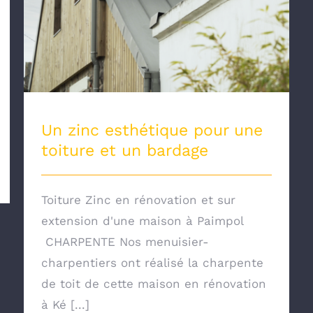
Un zinc esthétique pour une
toiture et un bardage
Toiture Zinc en rénovation et sur
extension d'une maison à Paimpol
CHARPENTE Nos menuisier-
charpentiers ont réalisé la charpente
de toit de cette maison en rénovation
à Ké [...]