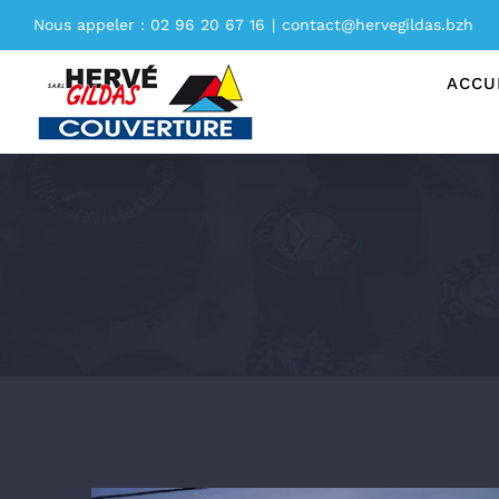
Passer
Nous appeler : 02 96 20 67 16
|
contact@hervegildas.bzh
au
contenu
ACCU