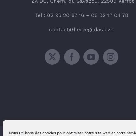
ZA DU, Chem. du Savazou, 22500 Kerfot
Tel : 02 96 20 67 16 – 06 02 17 04 78
contact@hervegildas.bzh
Nous utilisons des cookies pour optimiser notre site web et notre servi