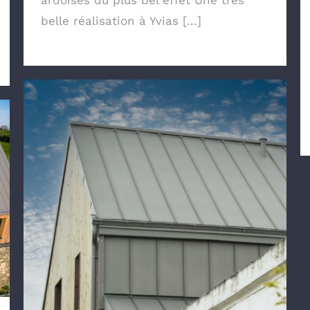
belle réalisation à Yvias [...]
Un zinc esthétique pour une toiture
et un bardage