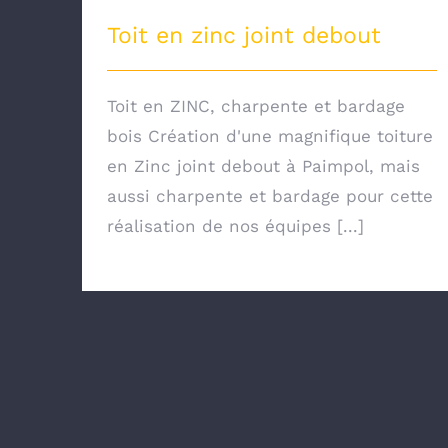
Toit en zinc joint debout
Toit en ZINC, charpente et bardage
bois Création d'une magnifique toiture
en Zinc joint debout à Paimpol, mais
aussi charpente et bardage pour cette
réalisation de nos équipes [...]